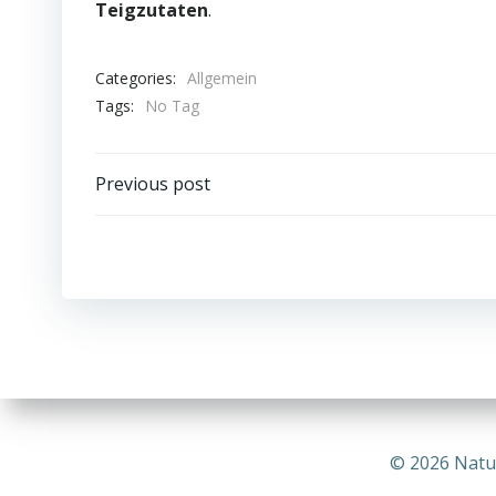
Teigzutaten
.
Categories:
Allgemein
Tags:
No Tag
Post
Previous post
navigation
© 2026 Natur